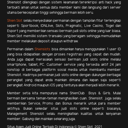
Shienslot dilengkapi dengan sistem keamanan terenkripsi anti hack yang
terbukti aman untuk semua data member kami dan langsung dari server
utama berkecepatan tinggi sehingga bermain lebih seru.
Shien Slot
selalu menyediakan permainan dengan tampilan fitur terlengkap
seperti Sportbook, IDNLlive, Slots, Pragmatic, Live Casino, Togel dan
Esport yang memberikan sensasi bermain judi slots online yang luar biasa.
Shien Slot memiliki sistem transaksi yang beragam sehingga memudahkan
member melakukan deposit ataupun withdraw.
Permainan dalam
Shienslots
bisa dimainkan hanya menggunakan 1 user ID
yang bisa didapatkan dengan proses registrasi yang cepat dan mudah.
Anda juga dapat merasakan sensasi bermain judi slots online melalui
smartphone, tablet, PC. Customer service yang tersedia aktif 24 jam
nonstop di berbagai platform sosial media untuk membantu member
Shienslot. Hadirnya permainan judi slots online dengan dukungan berbagai
perangkat yang dapat anda mainkan dimana dan kapan saja seperti
perangkat Android maupun iOS yang tentunya akan menjadi lebih menarik.
Member setia kita mempunyai nama ShienClub Boys & Girls. Mulai
bermain bersama teman-teman menghasilkan cuan.
Shienslot juga selalu
memberikan Service, Promo dan Bonus menarik
untuk para member
aktifnya. Bukan sekedar situs judi slots online seperti biasanya,
Management Shienslot selalu meningkatkan kualitas untuk kenyaman
member. Gabung dan mainkan sekarang juga.
Situs Agen Judi Online Terbaik Di Indonesia © Shien Slot 2021