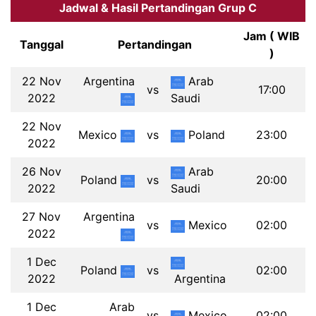
Jadwal & Hasil Pertandingan Grup C
Jam ( WIB
Tanggal
Pertandingan
)
22 Nov
Argentina
Arab
vs
17:00
2022
Saudi
22 Nov
Mexico
vs
Poland
23:00
2022
26 Nov
Arab
Poland
vs
20:00
2022
Saudi
27 Nov
Argentina
vs
Mexico
02:00
2022
1 Dec
Poland
vs
02:00
2022
Argentina
1 Dec
Arab
vs
Mexico
02:00