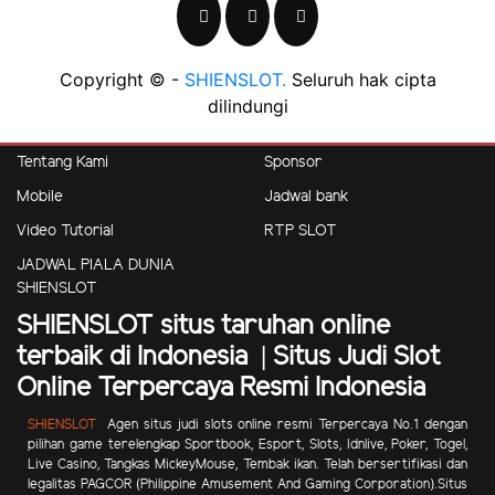
Copyright © -
SHIENSLOT.
Seluruh hak cipta
dilindungi
Tentang Kami
Sponsor
Mobile
Jadwal bank
Video Tutorial
RTP SLOT
JADWAL PIALA DUNIA
SHIENSLOT
SHIENSLOT situs taruhan online
terbaik di Indonesia | Situs Judi Slot
Online Terpercaya Resmi Indonesia
SHIENSLOT
Agen situs judi slots online resmi Terpercaya No.1 dengan
pilihan game terelengkap Sportbook, Esport, Slots, Idnlive, Poker, Togel,
Live Casino, Tangkas MickeyMouse, Tembak ikan.
Telah bersertifikasi dan
legalitas PAGCOR (Philippine Amusement And Gaming Corporation).Situs