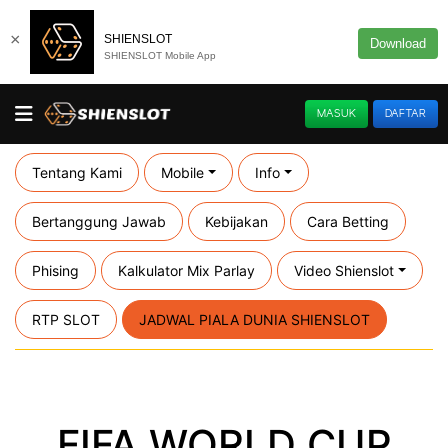
×
SHIENSLOT
Download
SHIENSLOT Mobile App
MASUK
DAFTAR
Tentang Kami
Mobile
Info
Bertanggung Jawab
Kebijakan
Cara Betting
Phising
Kalkulator Mix Parlay
Video Shienslot
RTP SLOT
JADWAL PIALA DUNIA SHIENSLOT
FIFA WORLD CUP