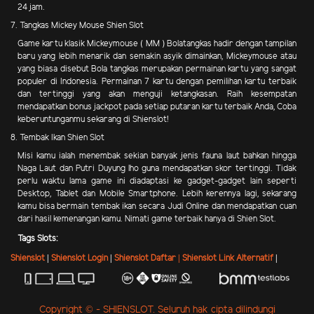
24 jam.
7. Tangkas Mickey Mouse Shien Slot
Game kartu klasik Mickeymouse ( MM ) Bolatangkas hadir dengan tampilan
baru yang lebih menarik dan semakin asyik dimainkan, Mickeymouse atau
yang biasa disebut Bola tangkas merupakan permainan kartu yang sangat
populer di Indonesia. Permainan 7 kartu dengan pemilihan kartu terbaik
dan tertinggi yang akan menguji ketangkasan. Raih kesempatan
mendapatkan bonus jackpot pada setiap putaran kartu terbaik Anda, Coba
keberuntunganmu sekarang di Shienslot!
8. Tembak Ikan Shien Slot
Misi kamu ialah menembak sekian banyak jenis fauna laut bahkan hingga
Naga Laut dan Putri Duyung lho guna mendapatkan skor tertinggi. Tidak
perlu waktu lama game ini diadaptasi ke gadget-gadget lain seperti
Desktop, Tablet dan Mobile Smartphone. Lebih kerennya lagi, sekarang
kamu bisa bermain tembak ikan secara Judi Online dan mendapatkan cuan
dari hasil kemenangan kamu. Nimati game terbaik hanya di Shien Slot.
Tags Slots:
Shienslot
|
Shienslot Login
|
Shienslot Daftar |
Shienslot Link Alternatif
|
Copyright © - SHIENSLOT. Seluruh hak cipta dilindungi