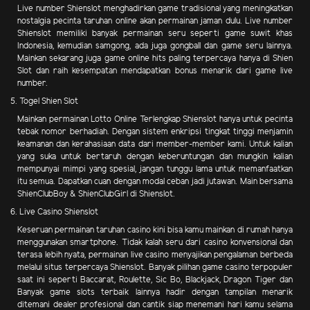
Live number Shienslot menghadirkan game tradisional yang meningkatkan
nostalgia pecinta taruhan online akan permainan jaman dulu. Live number
Shienslot memiliki banyak permainan seru seperti game suwit khas
Indonesia, kemudian samgong, ada juga gongball dan game seru lainnya.
Mainkan sekarang juga game online hits paling terpercaya hanya di Shien
Slot dan raih kesempatan mendapatkan bonus menarik dari game live
number.
5. Togel Shien Slot
Mainkan permainan Lotto Online Terlengkap Shienslot hanya untuk pecinta
tebak nomor berhadiah. Dengan sistem enkripsi tingkat tinggi menjamin
keamanan dan kerahasiaan data dari member-member kami. Untuk kalian
yang suka untuk bertaruh dengan keberuntungan dan mungkin kalian
mempunyai mimpi yang spesial, jangan tunggu lama untuk memanfaatkan
itu semua. Dapatkan cuan dengan modal ceban jadi jutawan. Main bersama
ShienClubBoy & ShienClubGirl di Shienslot.
6. Live Casino Shienslot
Keseruan permainan taruhan casino kini bisa kamu mainkan di rumah hanya
menggunakan smartphone. Tidak kalah seru dari casino konvensional dan
terasa lebih nyata, permainan live casino menyajikan pengalaman berbeda
melalui situs terpercaya Shienslot. Banyak pilihan game casino terpopuler
saat ini seperti Baccarat, Roulette, Sic Bo, Blackjack, Dragon Tiger dan
Banyak game slots terbaik lainnya hadir dengan tampilan menarik
ditemani dealer profesional dan cantik siap menemani hari kamu selama