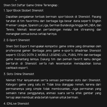
Shien Slot Daftar Game Online Terlengkap :
1. SportBook Sbobet Shienslot
Dapatkan pengalaman terbaik bermain sportsbook di Shienslot. Pasang
taruhan di tim favoritmu dari berbagai liga besar dunia seperti English
Premier League, Spanish La Liga, German Bundesliga hingga NFL,NBA, dan
Tennis. Nikmati keseruan pertandingan melalui live streaming dan
menangkan semua bonus setiap harinya.
2. E-Sport Shienslot
Shien Slot Esport merupakan kompetisi game online yang dimainkan oleh
profesional gamer. Berbagai jenis game e-sports dihadirkan Shienslot
seperti CS:GO, DOTA 2, MOBILE LEGEND, LOL, PUBG, FIFA dan berbagai
game menantang lainnya. Dukung tim dan pemain favorit kamu dengan
bertaruh di Shienslot serta raih kesempatan mendapatkan bonus
cashback esport.
3. Slots Online Shienslot
Nikmati fitur kenyamanan serta sensasi permainan slots dari Shienslot.
Kategori game yang satu ini Tidak bisa dianggap remeh, karena dari
permainannya yang simple tidak membosankan, Juga permainan yang
semakin ramai penggunanya, animasi suara serta efek gambar yang
tersaji akan membuat anda betah nyaman untuk bermain.
4. IDNLive Shienslot