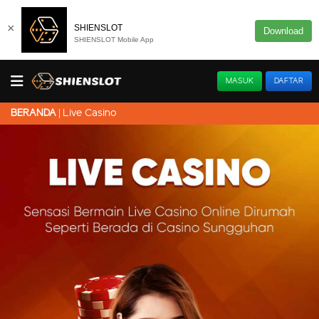
×
SHIENSLOT
Download
SHIENSLOT Mobile App
MASUK
DAFTAR
Live Casino
BERANDA